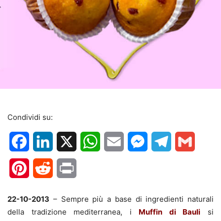
Condividi su:
Facebook
LinkedIn
X
WhatsApp
Email
Messenger
Telegram
Gmail
Pinterest
Reddit
Print
22-10-2013
– Sempre più a base di ingredienti naturali
della tradizione mediterranea, i
Muffin di Bauli
si