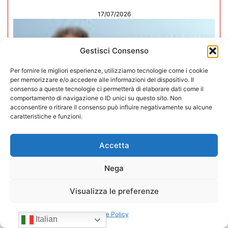
17/07/2026
Gestisci Consenso
Per fornire le migliori esperienze, utilizziamo tecnologie come i cookie
per memorizzare e/o accedere alle informazioni del dispositivo. Il
consenso a queste tecnologie ci permetterà di elaborare dati come il
comportamento di navigazione o ID unici su questo sito. Non
acconsentire o ritirare il consenso può influire negativamente su alcune
caratteristiche e funzioni.
Accetta
Nega
Mario Toniutti confermato Vice
Visualizza le preferenze
Presidente di CONFIDA per il
quadriennio 2026-2030
Cookie Policy
Italian