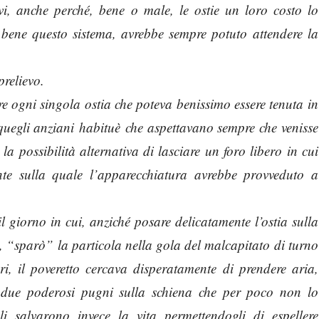
vi, anche perché, bene o male, le ostie un loro costo lo
bene questo sistema, avrebbe sempre potuto attendere la
prelievo.
e ogni singola ostia che poteva benissimo essere tenuta in
uegli anziani habituè che aspettavano sempre che venisse
a possibilità alternativa di lasciare un foro libero in cui
ente sulla quale l’apparecchiatura avrebbe provveduto a
l giorno in cui, anziché posare delicatamente l’ostia sulla
o, “sparò” la particola nella gola del malcapitato di turno
i, il poveretto cercava disperatamente di prendere aria,
e due poderosi pugni sulla schiena che per poco non lo
i salvarono invece la vita permettendogli di espellere