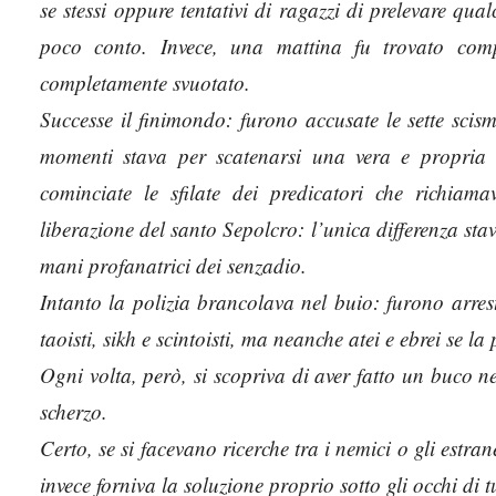
se stessi oppure tentativi di ragazzi di prelevare qual
poco conto. Invece, una mattina fu trovato compl
completamente svuotato.
Successe il finimondo: furono accusate le sette scisma
momenti stava per scatenarsi una vera e propria 
cominciate le sfilate dei predicatori che richiam
liberazione del santo Sepolcro: l’unica differenza stav
mani profanatrici dei senzadio.
Intanto la polizia brancolava nel buio: furono arres
taoisti, sikh e scintoisti, ma neanche atei e ebrei se l
Ogni volta, però, si scopriva di aver fatto un buco n
scherzo.
Certo, se si facevano ricerche tra i nemici o gli estran
invece forniva la soluzione proprio sotto gli occhi di tu