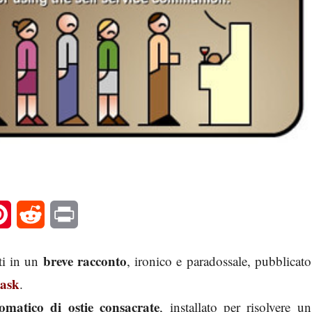
l
Pinterest
Reddit
Print
breve racconto
ti in un
, ironico e paradossale, pubblicato
ask
.
tomatico di ostie consacrate
, installato per risolvere un