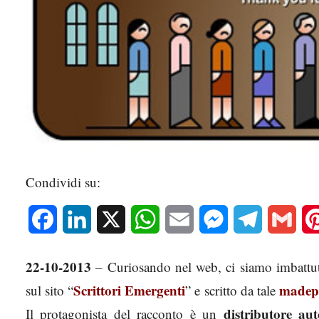
Condividi su:
Facebook
LinkedIn
X
WhatsApp
Email
Messenger
Telegram
Gmai
22-10-2013
– Curiosando nel web, ci siamo imbattu
Scrittori Emergenti
madep
sul sito “
” e scritto da tale
distributore au
Il protagonista del racconto è un