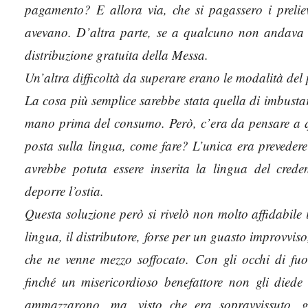
pagamento? E allora via, che si pagassero i prelie
avevano. D’altra parte, se a qualcuno non andava 
distribuzione gratuita della Messa.
Un’altra difficoltà da superare erano le modalità del 
La cosa più semplice sarebbe stata quella di imbustar
mano prima del consumo. Però, c’era da pensare a q
posta sulla lingua, come fare? L’unica era prevedere l
avrebbe potuta essere inserita la lingua del cred
deporre l’ostia.
Questa soluzione però si rivelò non molto affidabile i
lingua, il distributore, forse per un guasto improvvis
che ne venne mezzo soffocato. Con gli occhi di fuor
finché un misericordioso benefattore non gli died
ammazzarono, ma, visto che era sopravvissuto, gl