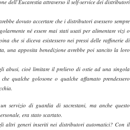
ne dell’Eucarestia attraverso il self-service dei distributori
sarebbe dovuto accertare che i distributori avessero sempre
olarmente né essere mai stati usati per alimentare vizi o
ina che si diceva esistessero nei pressi delle raffinerie di
ta, una apposita benedizione avrebbe poi sancito la loro
i abusi, cioè limitare il prelievo di ostie ad una singola
ere che qualche golosone o qualche affamato prendessero
cchia.
un servizio di guardia di sacrestani, ma anche questo
personale, era stato scartato.
 altri generi inseriti nei distributori automatici? Con il