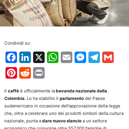
Condividi su:
Facebook
LinkedIn
X
WhatsApp
Email
Messenger
Telegram
Gmail
Pinterest
Reddit
Print
Il
caffè
è ufficialmente la
bevanda nazionale della
Colombia
. Lo ha stabilito il
parlamento
del Paese
sudamericano in occasione dell’approvazione della legge
che, oltre a celebrare uno dei prodotti simboli della cultura
nazionale, punta a
dare nuovo slancio
a un settore
economico che coinvolge oltre 557.000 famiglie di