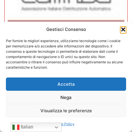
Gestisci Consenso
In CONFIDA l’ingresso di 4 nuovi
associati
Per fornire le migliori esperienze, utilizziamo tecnologie come i cookie
per memorizzare e/o accedere alle informazioni del dispositivo. Il
consenso a queste tecnologie ci permetterà di elaborare dati come il
22/07/2026
comportamento di navigazione o ID unici su questo sito. Non
acconsentire o ritirare il consenso può influire negativamente su alcune
caratteristiche e funzioni.
Accetta
Nega
Visualizza le preferenze
Cookie Policy
Italian