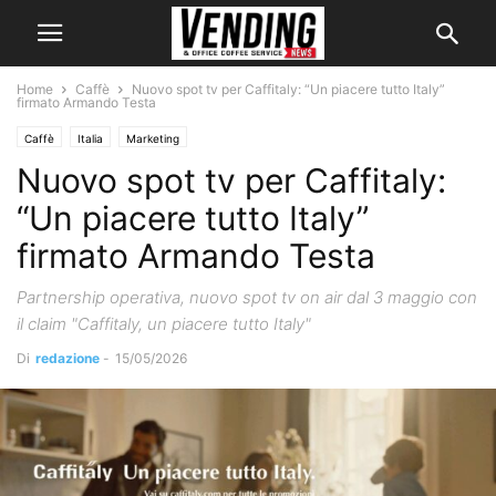
Home
Caffè
Nuovo spot tv per Caffitaly: “Un piacere tutto Italy”
firmato Armando Testa
Caffè
Italia
Marketing
Nuovo spot tv per Caffitaly:
“Un piacere tutto Italy”
firmato Armando Testa
Partnership operativa, nuovo spot tv on air dal 3 maggio con
il claim "Caffitaly, un piacere tutto Italy"
Di
redazione
-
15/05/2026