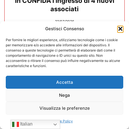
In CONFIDA l’ingresso di 4 nuovi
associati
22/07/2026
Gestisci Consenso
Per fornire le migliori esperienze, utilizziamo tecnologie come i cookie
per memorizzare e/o accedere alle informazioni del dispositivo. Il
consenso a queste tecnologie ci permetterà di elaborare dati come il
comportamento di navigazione o ID unici su questo sito. Non
acconsentire o ritirare il consenso può influire negativamente su alcune
caratteristiche e funzioni.
Accetta
Nega
Visualizza le preferenze
CONFIDA Servizi srl presenta il
Cookie Policy
nuovo Consiglio di Amministrazione
Italian