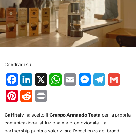
Condividi su:
Facebook
LinkedIn
X
WhatsApp
Email
Messenger
Telegram
Gmail
Pinterest
Reddit
Print
Caffitaly
ha scelto il
Gruppo Armando Testa
per la propria
comunicazione istituzionale e promozionale. La
partnership punta a valorizzare l’eccellenza del brand