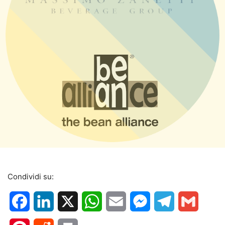
Condividi su:
Facebook
LinkedIn
X
WhatsApp
Email
Messenger
Telegram
Gmail