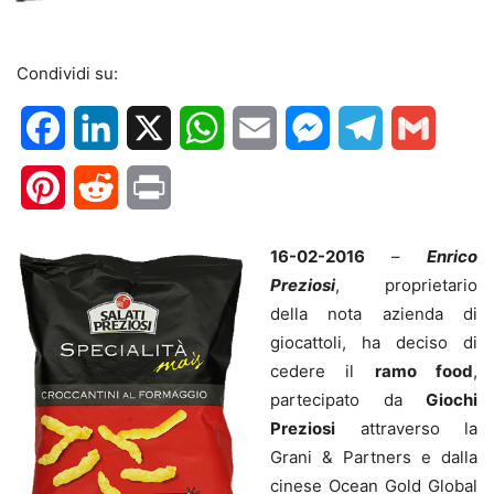
Condividi su:
Facebook
LinkedIn
X
WhatsApp
Email
Messenger
Telegram
Gmail
Pinterest
Reddit
Print
16-02-2016
–
Enrico
Preziosi
, proprietario
della nota azienda di
giocattoli, ha deciso di
cedere il
ramo food
,
partecipato da
Giochi
Preziosi
attraverso la
Grani & Partners e dalla
cinese Ocean Gold Global