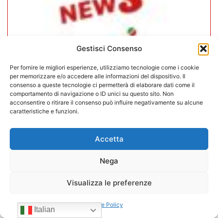
Gestisci Consenso
Per fornire le migliori esperienze, utilizziamo tecnologie come i cookie
per memorizzare e/o accedere alle informazioni del dispositivo. Il
consenso a queste tecnologie ci permetterà di elaborare dati come il
comportamento di navigazione o ID unici su questo sito. Non
acconsentire o ritirare il consenso può influire negativamente su alcune
caratteristiche e funzioni.
CONFIDA Servizi srl presenta il
nuovo Consiglio di Amministrazione
Accetta
17/07/2026
Nega
Visualizza le preferenze
Cookie Policy
Italian