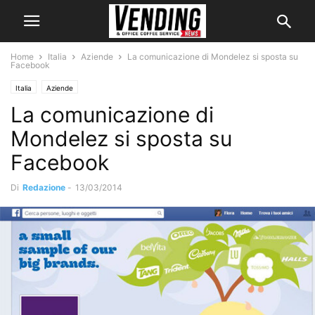
Home
Italia
Aziende
La comunicazione di Mondelez si sposta su
Facebook
Italia
Aziende
La comunicazione di
Mondelez si sposta su
Facebook
Di
Redazione
-
13/03/2014