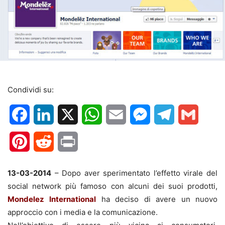
Condividi su:
Facebook
LinkedIn
X
WhatsApp
Email
Messenger
Telegram
Gmail
Pinterest
Reddit
Print
13-03-2014
– Dopo aver sperimentato l’effetto virale del
social network più famoso con alcuni dei suoi prodotti,
Mondelez
International
ha deciso di avere un nuovo
approccio con i media e la comunicazione.