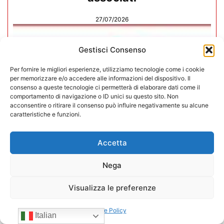
27/07/2026
Gestisci Consenso
Per fornire le migliori esperienze, utilizziamo tecnologie come i cookie
per memorizzare e/o accedere alle informazioni del dispositivo. Il
consenso a queste tecnologie ci permetterà di elaborare dati come il
comportamento di navigazione o ID unici su questo sito. Non
acconsentire o ritirare il consenso può influire negativamente su alcune
caratteristiche e funzioni.
Accetta
Nega
In CONFIDA l’ingresso di 4 nuovi
Visualizza le preferenze
associati
Cookie Policy
Italian
22/07/2026