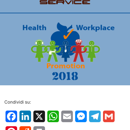
Condividi su:
Facebook
LinkedIn
X
WhatsApp
Email
Messenger
Telegram
Gmail