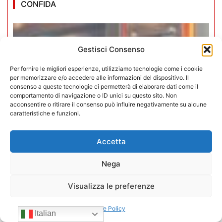
CONFIDA
Gestisci Consenso
Per fornire le migliori esperienze, utilizziamo tecnologie come i cookie
per memorizzare e/o accedere alle informazioni del dispositivo. Il
consenso a queste tecnologie ci permetterà di elaborare dati come il
comportamento di navigazione o ID unici su questo sito. Non
acconsentire o ritirare il consenso può influire negativamente su alcune
caratteristiche e funzioni.
Accetta
Nega
Iperammortamento 5.0. CONFIDA
Visualizza le preferenze
apre uno sportello dedicato per gli
associati
Cookie Policy
Italian