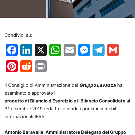
Condividi su:
Facebook
LinkedIn
X
WhatsApp
Email
Messenger
Telegram
Gmail
Pinterest
Reddit
Print
Il Consiglio di Amministrazione del
Gruppo Lavazza
ha
esaminato e approvato il
progetto di
Bilancio d’Esercizio e il Bilancio Consolidato
al
31 dicembre 2019 redatto secondo i principi contabili
internazionali IFRS.
Antonio Baravalle, Amministratore Delegato del Gruppo