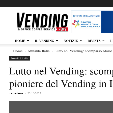
Vendingnews.it
HOME
IL VENDING
NOTIZIE
RIVISTA
L
Home
Attualità Italia
Lutto nel Vending: scomparso Mario C
Attualità Italia
Lutto nel Vending: scom
pioniere del Vending in I
redazione
-
23/10/2025