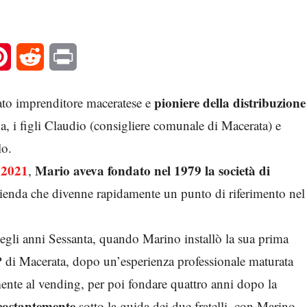
l
Pinterest
Reddit
Print
pioniere della distribuzione
ato imprenditore maceratese e
a, i figli Claudio (consigliere comunale di Macerata) e
lo.
 2021
Mario aveva fondato nel 1979 la società di
,
zienda che divenne rapidamente un punto di riferimento nel
 negli anni Sessanta, quando Marino installò la sua prima
 di Macerata, dopo un’esperienza professionale maturata
ente al vending, per poi fondare quattro anni dopo la
costantemente
sotto la guida dei due fratelli, con Marino