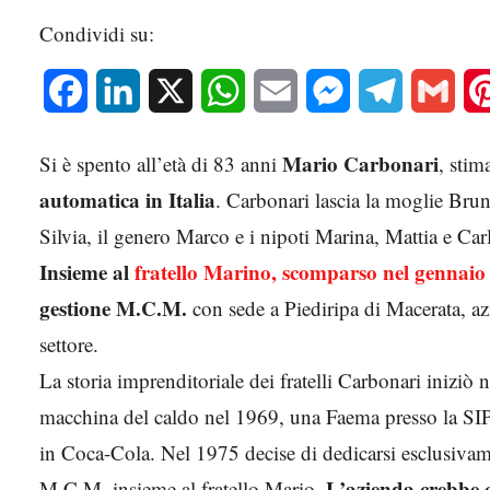
Condividi su:
Facebook
LinkedIn
X
WhatsApp
Email
Messenger
Telegram
Gmai
Mario Carbonari
Si è spento all’età di 83 anni
, stim
automatica in Italia
. Carbonari lascia la moglie Brun
Silvia, il genero Marco e i nipoti Marina, Mattia e Car
Insieme al
fratello Marino, scomparso nel gennaio
gestione M.C.M.
con sede a Piediripa di Macerata, a
settore.
La storia imprenditoriale dei fratelli Carbonari iniziò
macchina del caldo nel 1969, una Faema presso la SIP
in Coca-Cola. Nel 1975 decise di dedicarsi esclusivam
L’azienda crebbe 
M.C.M. insieme al fratello Mario.