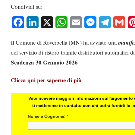
Condividi su:
Facebook
LinkedIn
X
WhatsApp
Email
Messenger
Telegram
Gmai
manifes
Il Comune di Roverbella (MN) ha avviato una
del servizio di ristoro tramite distributori automatici d
Scadenza 30 Gennaio 2026
Clicca qui per saperne di più
Vuoi ricevere maggiori informazioni sull'argomento d
ti metteremo in contatto con chi potrà fornirti le
Nome e Cognome:
*