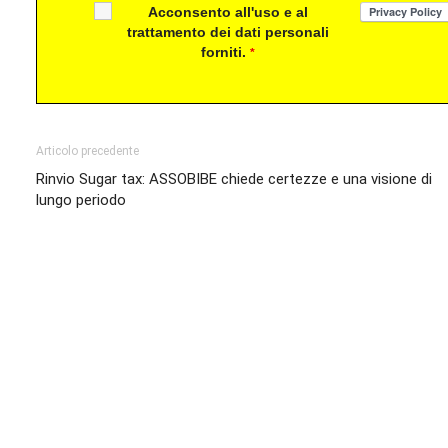
Acconsento all'uso e al
trattamento dei dati personali
forniti.
*
Articolo precedente
Rinvio Sugar tax: ASSOBIBE chiede certezze e una visione di
lungo periodo