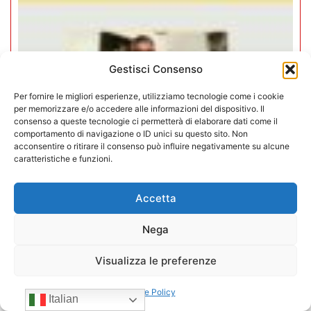
Gestisci Consenso
Per fornire le migliori esperienze, utilizziamo tecnologie come i cookie
per memorizzare e/o accedere alle informazioni del dispositivo. Il
consenso a queste tecnologie ci permetterà di elaborare dati come il
comportamento di navigazione o ID unici su questo sito. Non
acconsentire o ritirare il consenso può influire negativamente su alcune
caratteristiche e funzioni.
Accetta
Negozi H24 nel mirino. Trapletti a
Nega
Bergamo TV: “I gestori H24 non
sono il problema”
Visualizza le preferenze
09/07/2026
Cookie Policy
Italian