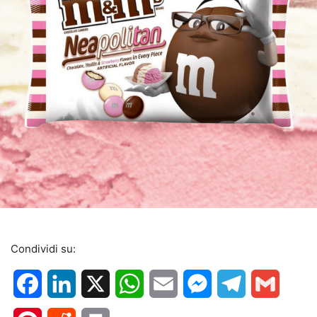
Condividi su:
Facebook
LinkedIn
X
WhatsApp
Email
Messenger
Telegram
Gmail