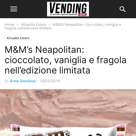
Home
Attualità Estero
M&M’s Neapolitan: cioccolato, vaniglia e
fragola nell’edizione limitata
Attualità Estero
M&M’s Neapolitan:
cioccolato, vaniglia e fragola
nell’edizione limitata
Di
Anna Giordano
-
16/03/2018