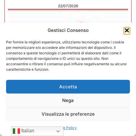
22/07/2026
Gestisci Consenso
Per fornire le migliori esperienze, utilizziamo tecnologie come i cookie
per memorizzare e/o accedere alle informazioni del dispositivo. Il
consenso a queste tecnologie ci permetterà di elaborare dati come il
comportamento di navigazione o ID unici su questo sito. Non
acconsentire o ritirare il consenso può influire negativamente su alcune
caratteristiche e funzioni.
Accetta
Nega
CONFIDA Servizi srl presenta il
nuovo Consiglio di Amministrazione
Visualizza le preferenze
17/07/2026
Cookie Policy
Italian