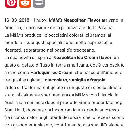
Pinterest
Reddit
Print
16-03-2018
– I nuovi
M&M’s
Neapolitan Flavor
arrivano in
America, in occasione della primavera e della Pasqua.
La M&M’s produce i cioccolatini colorati più famosi al
mondo e i suoi gusti speciali sono molto apprezzati e
ricercati, soprattutto nei paesi d’oltreoceano.
La sua novità si ispira al
Neapolitan Ice Cream flavor
, un
gusto di gelato diffuso in terra americana, dov’è conosciuto
anche come
Harlequin Ice Cream
, che nasce dall’unione di
tre gusti artigianali:
cioccolato, vaniglia e fragola.
L’idea di trasformare il gelato in un gusto di cioccolatino è
stata inizialmente sperimentata da M&M’s con il lancio in
Australia e sei mesi dopo il prodotto viene presentato negli
Stati Uniti, dove sta già incontrando un grande successo
fra i consumatori e gli utenti dei social che lo recensiscono
con grande entusiasmo, contribuendo alla sua diffusione e