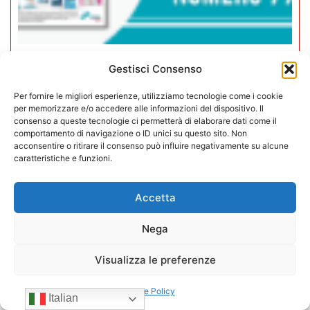
Gestisci Consenso
Rivista Vending News – Leggi il
numero 77
Per fornire le migliori esperienze, utilizziamo tecnologie come i cookie
per memorizzare e/o accedere alle informazioni del dispositivo. Il
consenso a queste tecnologie ci permetterà di elaborare dati come il
18/07/2025
comportamento di navigazione o ID unici su questo sito. Non
acconsentire o ritirare il consenso può influire negativamente su alcune
caratteristiche e funzioni.
Accetta
Nega
Visualizza le preferenze
Cookie Policy
Italian