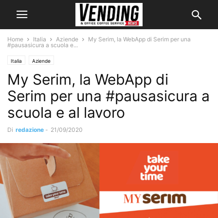
Home
Italia
Aziende
My Serim, la WebApp di Serim per una
#pausasicura a scuola e...
Italia
Aziende
My Serim, la WebApp di
Serim per una #pausasicura a
scuola e al lavoro
Di
redazione
-
21/09/2020