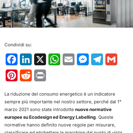
Condividi su:
Facebook
LinkedIn
X
WhatsApp
Email
Messenger
Telegram
Gmail
Pinterest
Reddit
Print
La riduzione del consumo energetico è un indicatore
sempre più importante nel nostro settore, perché dal 1°
marzo 2021 sono state introdotte
nuove normative
europee su Ecodesign ed Energy Labelling
. Queste
normative hanno definito nuove regole per misurare,
classificare ed etichettare le macchine dal punto di vista