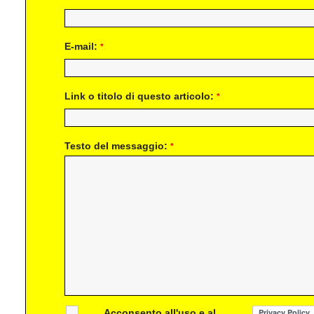
E-mail:
*
Link o titolo di questo articolo:
*
Testo del messaggio:
*
Acconsento all'uso e al