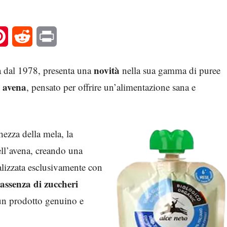
l
Pinterest
Reddit
Print
novità
ca dal 1978, presenta una
nella sua gamma di puree
e avena
, pensato per offrire un’alimentazione sana e
ezza della mela, la
dell’avena, creando una
alizzata esclusivamente con
assenza di zuccheri
 un prodotto genuino e