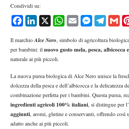
Condividi su:
Facebook
LinkedIn
X
WhatsApp
Email
Messenger
Telegram
Gmai
Alce Nero
Il marchio
, simbolo di agricoltura biologi
nuovo gusto mela, pesca, albicocca 
per bambini: il
naturale ai più piccoli.
La nuova purea biologica di Alce Nero unisce la fresch
dolcezza della pesca e dell’albicocca e la delicatezza 
combinazione perfetta per i bambini. Questa purea, re
ingredienti agricoli 100% italiani
, si distingue per l’
aggiunti
, aromi, glutine e conservanti, offrendo così
adatto anche ai più piccoli.