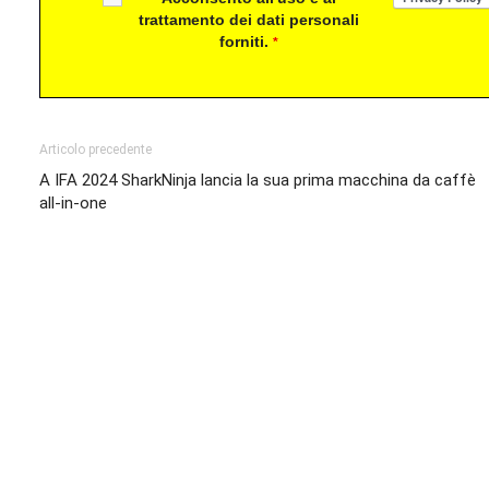
trattamento dei dati personali
forniti.
*
Articolo precedente
A IFA 2024 SharkNinja lancia la sua prima macchina da caffè
all-in-one