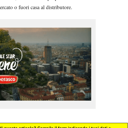
ercato o fuori casa al distributore.
i questo articolo? Compila il form indicando i tuoi dati e