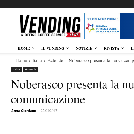
Vendingnews.it
HOME
IL VENDING
NOTIZIE
RIVISTA
L
Home
Italia
Aziende
Noberasco presenta la nuova cam
Italia
Aziende
Noberasco presenta la n
comunicazione
Anna Giordano
-
22/05/2017