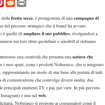
l
Pinterest
Reddit
Print
frutta secca
campagna di
a della
, è protagonista di una
ner del percorso strategico che il brand ha avviato.
ampliare il suo pubblico
o è quello di
, rivolgendosi a
mmerse nei loro ritmi quotidiani e sensibili al richiamo
natura che
ttraverso una creatività che presenta una
do i suoi spazi, come i prodotti Noberasco, che si integrano
o, rappresentando un modo di star bene alla portata di tutti.
na di comunicazione che coinvolge diversi media: due
le principali emittenti TV e pay per view. In più prevista
web.
 Instagram) e una sul
citaria, Noberasco si propone ai consumatori come il