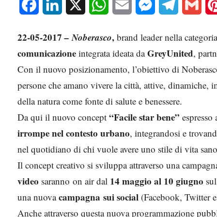
Facebook
LinkedIn
X
WhatsApp
Email
Messenger
Telegram
Gmai
22-05-2017
– N
oberasco
,
brand leader nella categori
comunicazione
GreyUnited
integrata ideata da
, part
Con il nuovo posizionamento, l’obiettivo di Noberasc
persone che amano vivere la città, attive, dinamiche, i
della natura come fonte di salute e benessere.
“Facile star bene”
Da qui il nuovo concept
espresso a
irrompe nel contesto urbano
, integrandosi e trovan
nel quotidiano di chi vuole avere uno stile di vita san
Il concept creativo si sviluppa attraverso una campag
video
14 maggio al 10 giugno
saranno on air dal
sul
campagna sui social
una nuova
(Facebook, Twitter e
Anche attraverso questa nuova programmazione pubbli