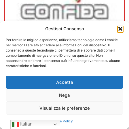
Gestisci Consenso
Per fornire le migliori esperienze, utilizziamo tecnologie come i cookie
per memorizzare e/o accedere alle informazioni del dispositivo. Il
In CONFIDA l’ingresso di 4 nuovi
consenso a queste tecnologie ci permetterà di elaborare dati come il
comportamento di navigazione o ID unici su questo sito. Non
associati
acconsentire o ritirare il consenso può influire negativamente su alcune
caratteristiche e funzioni.
22/07/2026
Accetta
Nega
Visualizza le preferenze
Cookie Policy
Italian