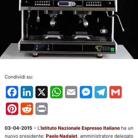
Condividi su:
Facebook
LinkedIn
X
WhatsApp
Email
Messenger
Telegram
Gmail
Pinterest
Reddit
Print
03-04-2015
– L’
Istituto Nazionale Espresso Italiano
ha un
nuovo presidente:
Paolo Nadalet
, amministratore delegato