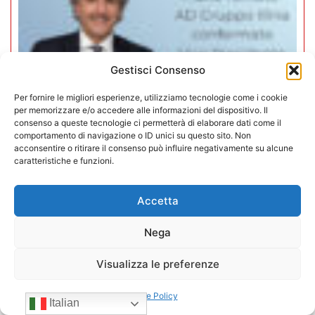
Gestisci Consenso
Per fornire le migliori esperienze, utilizziamo tecnologie come i cookie
per memorizzare e/o accedere alle informazioni del dispositivo. Il
consenso a queste tecnologie ci permetterà di elaborare dati come il
comportamento di navigazione o ID unici su questo sito. Non
acconsentire o ritirare il consenso può influire negativamente su alcune
caratteristiche e funzioni.
Mario Toniutti confermato Vice
Presidente di CONFIDA per il
Accetta
quadriennio 2026-2030
Nega
15/07/2026
Visualizza le preferenze
Cookie Policy
Italian