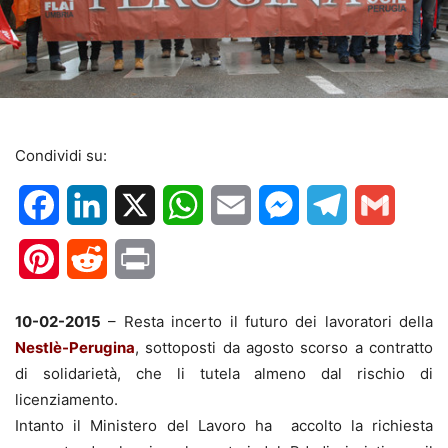
Condividi su:
Facebook
LinkedIn
X
WhatsApp
Email
Messenger
Telegram
Gmail
Pinterest
Reddit
Print
10-02-2015
– Resta incerto il futuro dei lavoratori della
Nestlè-Perugina
, sottoposti da agosto scorso a contratto
di solidarietà, che li tutela almeno dal rischio di
licenziamento.
Intanto il Ministero del Lavoro ha accolto la richiesta