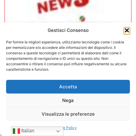
Gestisci Consenso
Per fornire le migliori esperienze, utilizziamo tecnologie come i cookie
per memorizzare e/o accedere alle informazioni del dispositivo. Il
consenso a queste tecnologie ci permetterà di elaborare dati come il
comportamento di navigazione o ID unici su questo sito. Non
acconsentire o ritirare il consenso può influire negativamente su alcune
In CONFIDA l’ingresso di 4 nuovi
caratteristiche e funzioni.
associati
Accetta
22/07/2026
Nega
Visualizza le preferenze
Cookie Policy
Italian