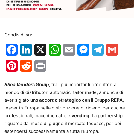
Condividi su:
Facebook
LinkedIn
X
WhatsApp
Email
Messenger
Telegram
Gmail
Pinterest
Reddit
Print
Rhea Vendors Group
, tra i più importanti produttori al
mondo di distributori automatici tailor made, annuncia di
aver siglato
uno accordo strategico con il Gruppo REPA
,
leader in Europa nella distribuzione di ricambi per cucine
professionali, macchine caffè e
vending
. La partnership
riguarda dal mese di giugno il mercato tedesco, per poi
estendersi successivamente a tutta l’Europa.