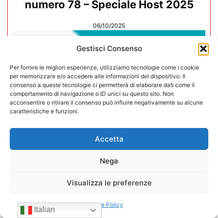
numero 78 – Speciale Host 2025
06/10/2025
Gestisci Consenso
Per fornire le migliori esperienze, utilizziamo tecnologie come i cookie
per memorizzare e/o accedere alle informazioni del dispositivo. Il
consenso a queste tecnologie ci permetterà di elaborare dati come il
comportamento di navigazione o ID unici su questo sito. Non
acconsentire o ritirare il consenso può influire negativamente su alcune
caratteristiche e funzioni.
Accetta
Nega
Visualizza le preferenze
Rivista Vending News – Leggi il
numero 77
Cookie Policy
Italian