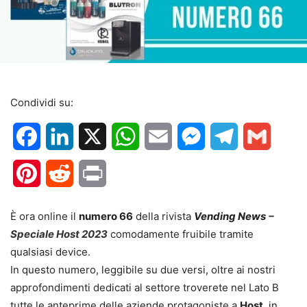
Condividi su:
Facebook
LinkedIn
X
WhatsApp
Email
Messenger
Telegram
Gmail
Pinterest
Reddit
Print
È ora online il
numero 66
della rivista
Vending News
–
Speciale Host 2023
comodamente fruibile tramite
qualsiasi device.
In questo numero, leggibile su due versi, oltre ai nostri
approfondimenti dedicati al settore troverete nel Lato B
tutte le anteprime delle aziende protagoniste a
Host
, in