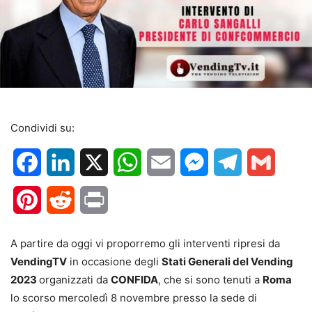
Condividi su:
Facebook
LinkedIn
X
WhatsApp
Email
Messenger
Telegram
Gmail
Pinterest
Reddit
Print
A partire da oggi vi proporremo gli interventi ripresi da
VendingTV
in occasione degli
Stati Generali del Vending
2023
organizzati da
CONFIDA
, che si sono tenuti a
Roma
lo scorso mercoledì 8 novembre presso la sede di