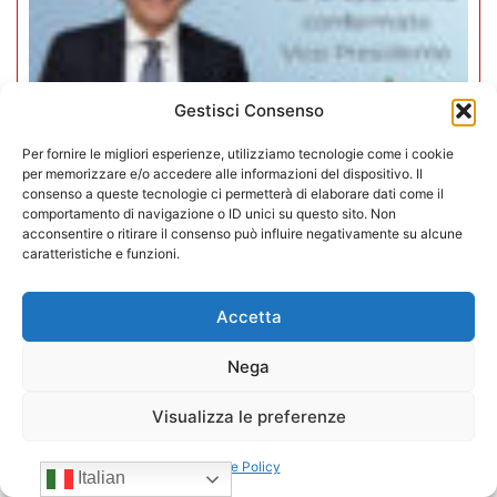
Gestisci Consenso
Per fornire le migliori esperienze, utilizziamo tecnologie come i cookie
per memorizzare e/o accedere alle informazioni del dispositivo. Il
consenso a queste tecnologie ci permetterà di elaborare dati come il
comportamento di navigazione o ID unici su questo sito. Non
acconsentire o ritirare il consenso può influire negativamente su alcune
Mario Toniutti confermato Vice
caratteristiche e funzioni.
Presidente di CONFIDA per il
quadriennio 2026-2030
Accetta
15/07/2026
Nega
Visualizza le preferenze
Cookie Policy
Italian