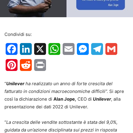
Condividi su:
Facebook
LinkedIn
X
WhatsApp
Email
Messenger
Telegram
Gmail
Pinterest
Reddit
Print
“
Unilever
ha realizzato un anno di forte crescita del
fatturato in condizioni macroeconomiche difficili”.
Si apre
così la dichiarazione di
Alan Jope,
CEO di
Unilever
, alla
presentazione dei dati 2022 di Unilever.
“
La crescita delle vendite sottostante è stata del 9,0%,
guidata da un’azione disciplinata sui prezzi in risposta