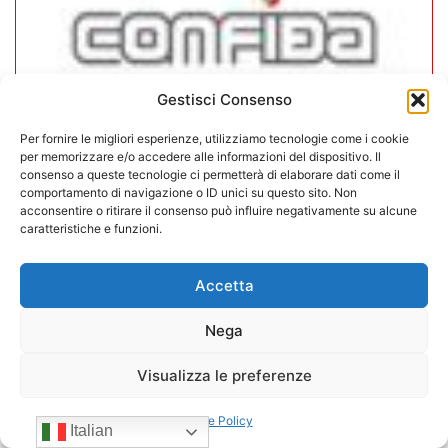
Gestisci Consenso
Per fornire le migliori esperienze, utilizziamo tecnologie come i cookie
per memorizzare e/o accedere alle informazioni del dispositivo. Il
CONFIDA Servizi srl presenta il
consenso a queste tecnologie ci permetterà di elaborare dati come il
nuovo Consiglio di Amministrazione
comportamento di navigazione o ID unici su questo sito. Non
acconsentire o ritirare il consenso può influire negativamente su alcune
caratteristiche e funzioni.
17/07/2026
Accetta
Nega
Visualizza le preferenze
Cookie Policy
Italian