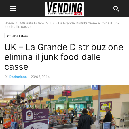
Home
Attualità Estero
UK – La Grande Distribuzione elimina il junk
food dalle casse
Attualità Estero
UK – La Grande Distribuzione
elimina il junk food dalle
casse
Di
Redazione
-
29/05/2014