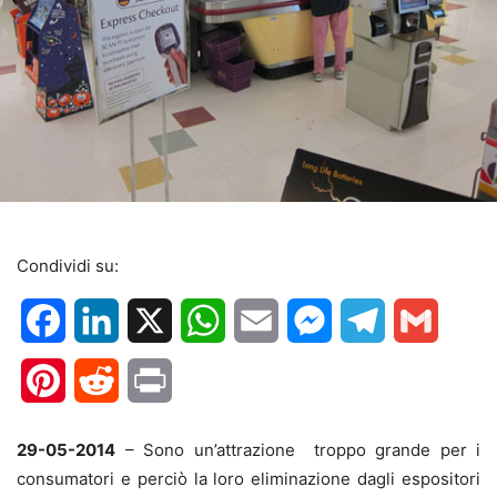
Condividi su:
Facebook
LinkedIn
X
WhatsApp
Email
Messenger
Telegram
Gmail
Pinterest
Reddit
Print
29-05-2014
– Sono un’attrazione troppo grande per i
consumatori e perciò la loro eliminazione dagli espositori