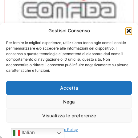
Gestisci Consenso
Per fornire le migliori esperienze, utilizziamo tecnologie come i cookie
per memorizzare e/o accedere alle informazioni del dispositivo. Il
CONFIDA Servizi srl presenta il
consenso a queste tecnologie ci permetterà di elaborare dati come il
nuovo Consiglio di Amministrazione
comportamento di navigazione o ID unici su questo sito. Non
acconsentire o ritirare il consenso può influire negativamente su alcune
caratteristiche e funzioni.
17/07/2026
Accetta
Nega
Visualizza le preferenze
Cookie Policy
Italian