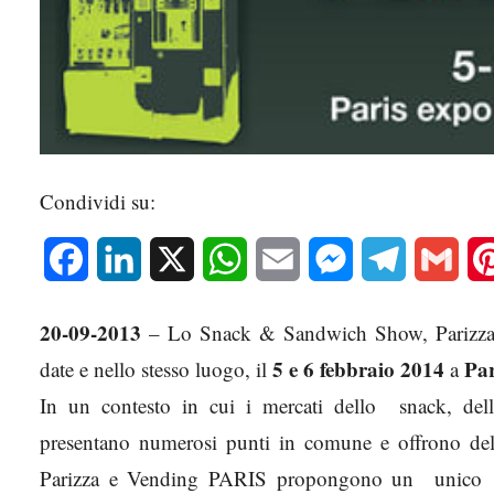
Condividi su:
Facebook
LinkedIn
X
WhatsApp
Email
Messenger
Telegram
Gmai
20-09-2013
– Lo Snack & Sandwich Show, Parizza e 
5 e 6 febbraio 2014
Par
date e nello stesso luogo, il
a
In un contesto in cui i mercati dello snack, della
presentano numerosi punti in comune e offrono de
Parizza e Vending PARIS propongono un unico gr