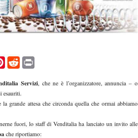
l
Pinterest
Reddit
Print
nditalia Servizi
, che ne è l’organizzatore, annuncia – o
 esauriti.
 la grande attesa che circonda quella che ormai abbiamo
anerne fuori, lo staff di Venditalia ha lanciato un invito alle
pa
che riportiamo: