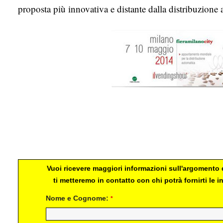
proposta più innovativa e distante dalla distribuzione 
Vuoi ricevere maggiori informazioni sull'argomento d
ti metteremo in contatto con chi potrà fornirti le
Nome e Cognome:
*