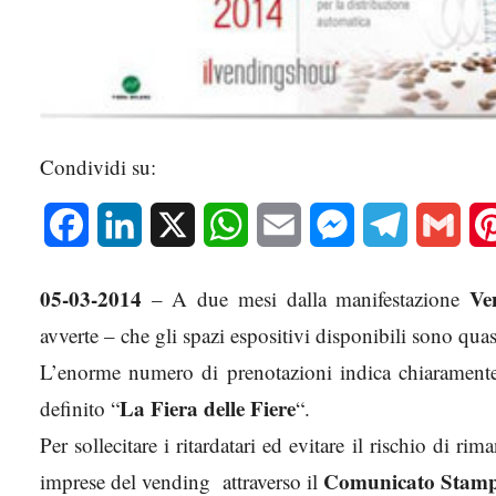
Condividi su:
Facebook
LinkedIn
X
WhatsApp
Email
Messenger
Telegram
Gmai
05-03-2014
Ve
– A due mesi dalla manifestazione
avverte – che gli spazi espositivi disponibili sono quasi
L’enorme numero di prenotazioni indica chiaramente
La Fiera delle Fiere
definito “
“.
Per sollecitare i ritardatari ed evitare il rischio di rim
Comunicato Stam
imprese del vending attraverso il