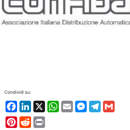
Condividi su:
Facebook
LinkedIn
X
WhatsApp
Email
Messenger
Telegram
Gmail
Pinterest
Reddit
Print