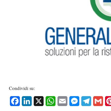
Condividi su:
Facebook
LinkedIn
X
WhatsApp
Email
Messenger
Telegram
Gmai