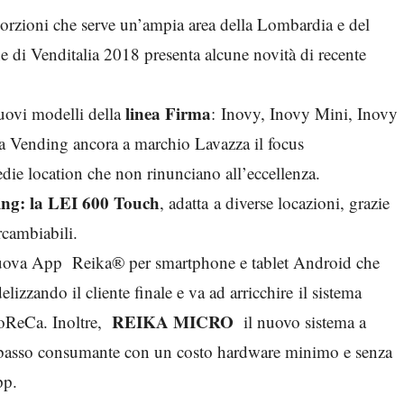
porzioni che serve un’ampia area della Lombardia e del
 di Venditalia 2018 presenta alcune novità di recente
linea Firma
nuovi modelli della
: Inovy, Inovy Mini, Inovy
Vending ancora a marchio Lavazza il focus
medie location che non rinunciano all’eccellenza.
ing: la LEI 600 Touch
, adatta a diverse locazioni, grazie
rcambiabili.
uova App Reika® per smartphone e tablet Android che
elizzando il cliente finale e va ad arricchire il sistema
REIKA MICRO
HoReCa. Inoltre,
il nuovo sistema a
 basso consumante con un costo hardware minimo e senza
pp.