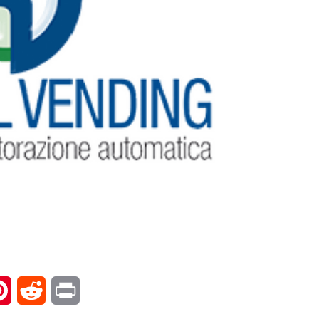
l
Pinterest
Reddit
Print