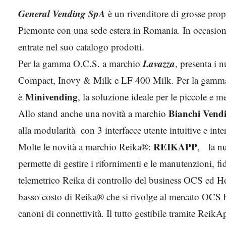
General Vending SpA
è un rivenditore di grosse pro
Piemonte con una sede estera in Romania. In occasione
entrate nel suo catalogo prodotti.
Lavazza
Per la gamma O.C.S. a marchio
, presenta i 
Compact, Inovy & Milk e LF 400 Milk. Per la gamma 
Minivending
è
, la soluzione ideale per le piccole e 
Bianchi Vend
Allo stand anche una novità a marchio
alla modularità con 3 interfacce utente intuitive e inte
REIKAPP
Molte le novità a marchio Reika®:
, la n
permette di gestire i rifornimenti e le manutenzioni, fid
telemetrico Reika di controllo del business OCS ed 
basso costo di Reika® che si rivolge al mercato OCS
canoni di connettività. Il tutto gestibile tramite ReikA