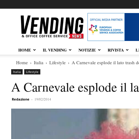
Vendingnews.it
HOME
IL VENDING
NOTIZIE
RIVISTA
L
Home
Italia
Lifestyle
A Carnevale esplode il lato trash 
Italia
Lifestyle
A Carnevale esplode il la
Redazione
-
19/02/2014