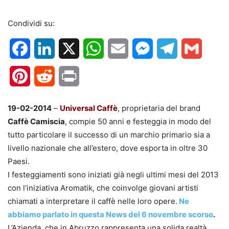
Condividi su:
Facebook
LinkedIn
X
WhatsApp
Email
Messenger
Telegram
Gmail
Pinterest
Reddit
Print
19-02-2014
–
Universal Caffè
, proprietaria del brand
Caffè Camiscia
, compie 50 anni e festeggia in modo del
tutto particolare il successo di un marchio primario sia a
livello nazionale che all’estero, dove esporta in oltre 30
Paesi.
I festeggiamenti sono iniziati già negli ultimi mesi del 2013
con l’iniziativa Aromatik, che coinvolge giovani artisti
chiamati a interpretare il caffè nelle loro opere.
Ne
abbiamo parlato in questa News del 6 novembre scorso
.
L’Azienda, che in Abruzzo rappresenta una solida realtà