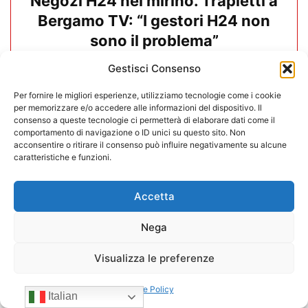
Negozi H24 nel mirino. Trapletti a
Bergamo TV: “I gestori H24 non
sono il problema”
Gestisci Consenso
09/07/2026
Per fornire le migliori esperienze, utilizziamo tecnologie come i cookie
per memorizzare e/o accedere alle informazioni del dispositivo. Il
consenso a queste tecnologie ci permetterà di elaborare dati come il
comportamento di navigazione o ID unici su questo sito. Non
acconsentire o ritirare il consenso può influire negativamente su alcune
caratteristiche e funzioni.
Accetta
Nega
Visualizza le preferenze
Cookie Policy
Negozi H24. CONFIDA conferma:
Italian