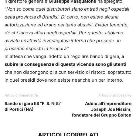
Il direttore generale
Giuseppe Pasqualone
ha spiegato:
“
Non so come quei distributori siano entrati negli ospedali
della provincia di Brindisi. Di certo, non esiste alcuna
autorizzazione ed erano pertanto abusivi. Evidentemente,
c’è chi faceva affari negli ospedali. Per questo, abbiamo
avviato un’attività investigativa interna che precede un
prossimo esposto in Procura
.”
In attesa che venga indetto un regolare bando di gara,
a
subire le conseguenze di questa vicenda sono gli utenti
che non dispongono di alcun servizio di ristoro, soprattutto
in quei presidi dove non esiste neanche un bar interno.
Articolo precedente
Articolo successivo
Bando di gara IIS “F. S. Nitti”
Addio all’imprenditore
di Portici (NA)
Joseph Joe Nissim,
fondatore del Gruppo Bolton
ARTICOLI CORRELATI