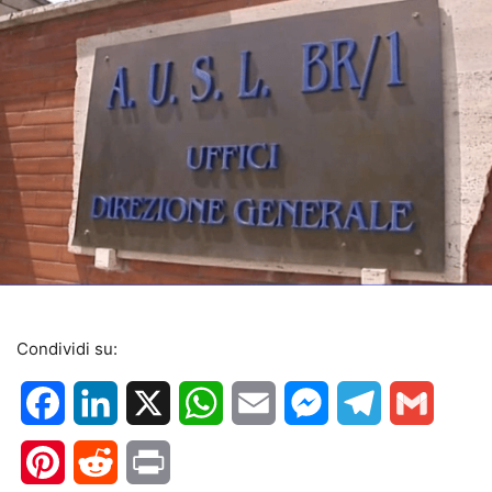
Condividi su:
Facebook
LinkedIn
X
WhatsApp
Email
Messenger
Telegram
Gmail
Pinterest
Reddit
Print