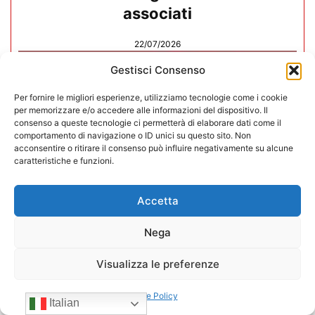
associati
22/07/2026
Gestisci Consenso
Per fornire le migliori esperienze, utilizziamo tecnologie come i cookie
per memorizzare e/o accedere alle informazioni del dispositivo. Il
consenso a queste tecnologie ci permetterà di elaborare dati come il
comportamento di navigazione o ID unici su questo sito. Non
acconsentire o ritirare il consenso può influire negativamente su alcune
caratteristiche e funzioni.
Accetta
Nega
Visualizza le preferenze
CONFIDA Servizi srl presenta il
nuovo Consiglio di Amministrazione
Cookie Policy
Italian