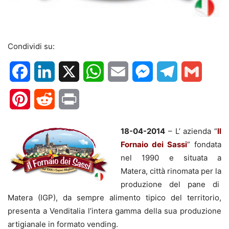
Condividi su:
Facebook
LinkedIn
X
WhatsApp
Email
Messenger
Telegram
Gmail
Pinterest
Reddit
Print
18-04-2014
– L’ azienda “
Il
Fornaio dei Sassi
” fondata
nel 1990 e situata a
Matera, città rinomata per la
produzione del pane di
Matera (IGP), da sempre alimento tipico del territorio,
presenta a Venditalia l’intera gamma della sua produzione
artigianale in formato vending.