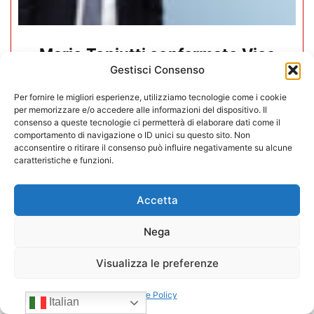
Mario Toniutti confermato Vice
Gestisci Consenso
Presidente di CONFIDA per il
quadriennio 2026-2030
Per fornire le migliori esperienze, utilizziamo tecnologie come i cookie
per memorizzare e/o accedere alle informazioni del dispositivo. Il
consenso a queste tecnologie ci permetterà di elaborare dati come il
15/07/2026
comportamento di navigazione o ID unici su questo sito. Non
acconsentire o ritirare il consenso può influire negativamente su alcune
caratteristiche e funzioni.
Accetta
Nega
Visualizza le preferenze
Cookie Policy
Italian