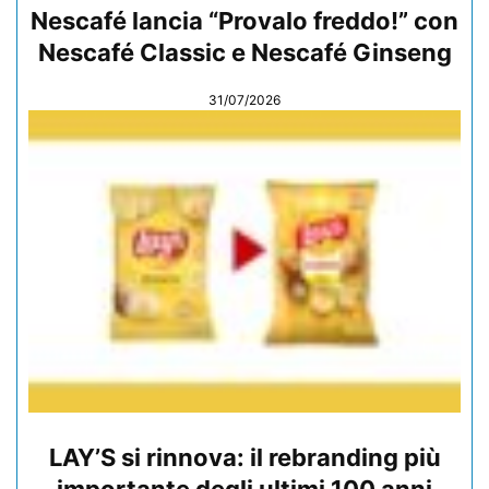
Nescafé lancia “Provalo freddo!” con
Nescafé Classic e Nescafé Ginseng
31/07/2026
LAY’S si rinnova: il rebranding più
importante degli ultimi 100 anni