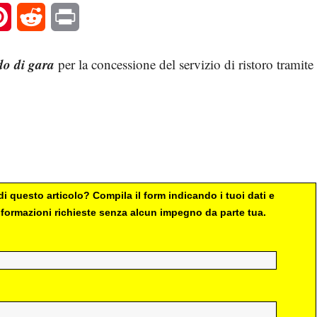
l
Pinterest
Reddit
Print
o di gara
per la concessione del servizio di ristoro tramite
i questo articolo? Compila il form indicando i tuoi dati e
 informazioni richieste senza alcun impegno da parte tua.