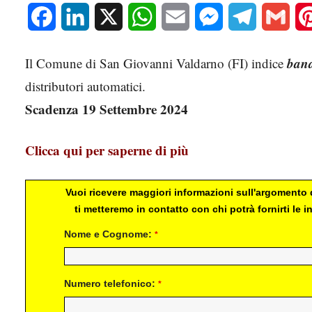
Facebook
LinkedIn
X
WhatsApp
Email
Messenger
Telegram
Gmai
band
Il Comune di San Giovanni Valdarno (FI) indice
distributori automatici.
Scadenza 19 Settembre 2024
Clicca qui per saperne di più
Vuoi ricevere maggiori informazioni sull'argomento d
ti metteremo in contatto con chi potrà fornirti le
Nome e Cognome:
*
Numero telefonico:
*