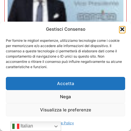
Gestisci Consenso
Per fornire le migliori esperienze, utilizziamo tecnologie come i cookie
per memorizzare e/o accedere alle informazioni del dispositivo. Il
consenso a queste tecnologie ci permetterà di elaborare dati come il
Mario Toniutti confermato Vice
comportamento di navigazione o ID unici su questo sito. Non
acconsentire o ritirare il consenso può influire negativamente su alcune
Presidente di CONFIDA per il
caratteristiche e funzioni.
quadriennio 2026-2030
Accetta
15/07/2026
Nega
Visualizza le preferenze
Cookie Policy
Italian