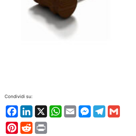
Condividi su:
Facebook
LinkedIn
X
WhatsApp
Email
Messenger
Telegram
Gmail
Pinterest
Reddit
Print