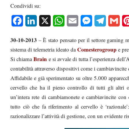
Condividi su:
Facebook
LinkedIn
X
WhatsApp
Email
Messenger
Telegram
Gmai
30-10-2013
– È stato pensato per il settore gaming m
Comesterogroup
sistema di telemetria ideato da
e pre
Brain
Si chiama
e si avvale di tutta l’esperienza dell
contabilità attraverso dispositivi come i cambiavincit
Affidabile e già sperimentato su oltre 5.000 apparec
cervello che ha il pieno controllo di tutti gli altri
un’intera rete di cambiamonete e cambiavincite con e
tutto ciò che fa riferimento al cervello è ‘razion
razionalizzare l’attività di gestione, con un evidente ri