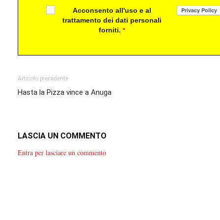
Acconsento all'uso e al
trattamento dei dati personali
forniti.
*
Articolo precedente
Hasta la Pizza vince a Anuga
LASCIA UN COMMENTO
Entra per lasciare un commento