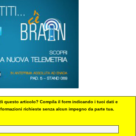
i questo articolo? Compila il form indicando i tuoi dati e
 informazioni richieste senza alcun impegno da parte tua.