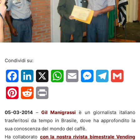
Condividi su:
Facebook
LinkedIn
X
WhatsApp
Email
Messenger
Telegram
Gmail
Pinterest
Reddit
Print
05-03-2014
–
Gil Manigrassi
è un giornalista italiano
trasferitosi da tempo in Brasile, dove ha approfondito la
sua conoscenza del mondo del caffè.
Ha collaborato
con la nostra rivista bimestrale Vending