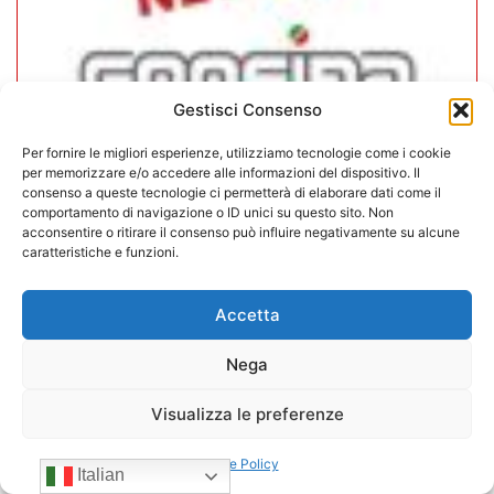
Gestisci Consenso
Per fornire le migliori esperienze, utilizziamo tecnologie come i cookie
per memorizzare e/o accedere alle informazioni del dispositivo. Il
consenso a queste tecnologie ci permetterà di elaborare dati come il
comportamento di navigazione o ID unici su questo sito. Non
CONFIDA Servizi srl presenta il
acconsentire o ritirare il consenso può influire negativamente su alcune
nuovo Consiglio di Amministrazione
caratteristiche e funzioni.
17/07/2026
Accetta
Nega
Visualizza le preferenze
Cookie Policy
Italian