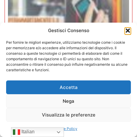
Gestisci Consenso
Per fornire le migliori esperienze, utilizziamo tecnologie come i cookie
per memorizzare e/o accedere alle informazioni del dispositivo. Il
consenso a queste tecnologie ci permetterà di elaborare dati come il
comportamento di navigazione o ID unici su questo sito. Non
Iperammortamento 5.0. CONFIDA
acconsentire o ritirare il consenso può influire negativamente su alcune
caratteristiche e funzioni.
apre uno sportello dedicato per gli
associati
Accetta
27/07/2026
Nega
Visualizza le preferenze
Cookie Policy
Italian