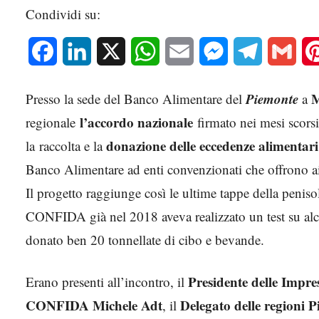
Condividi su:
Facebook
LinkedIn
X
WhatsApp
Email
Messenger
Telegram
Gmai
Piemonte
M
Presso la sede del Banco Alimentare del
a
l’accordo nazionale
regionale
firmato nei mesi scors
donazione delle eccedenze alimentari 
la raccolta e la
Banco Alimentare ad enti convenzionati che offrono aiu
Il progetto raggiunge così le ultime tappe della peniso
CONFIDA già nel 2018 aveva realizzato un test su al
donato ben 20 tonnellate di cibo e bevande.
Presidente delle Impr
Erano presenti all’incontro, il
CONFIDA Michele Adt
Delegato delle regioni 
, il