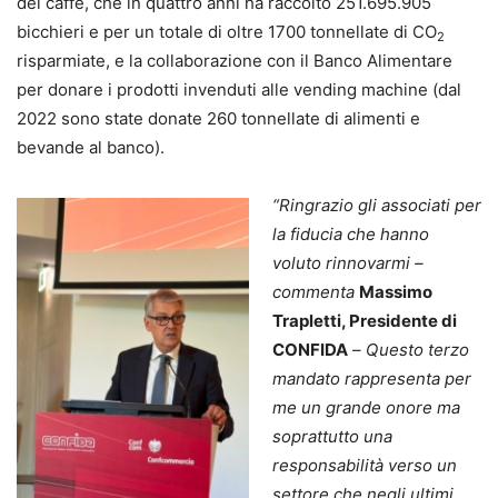
del caffè, che in quattro anni ha raccolto 251.695.905
bicchieri e per un totale di oltre 1700 tonnellate di CO
2
risparmiate, e la collaborazione con il Banco Alimentare
per donare i prodotti invenduti alle vending machine (dal
2022 sono state donate 260 tonnellate di alimenti e
bevande al banco).
“Ringrazio gli associati per
la fiducia che hanno
voluto rinnovarmi –
commenta
Massimo
Trapletti, Presidente di
CONFIDA
–
Questo terzo
mandato rappresenta per
me un grande onore ma
soprattutto una
responsabilità verso un
settore che negli ultimi