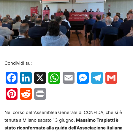
Condividi su:
Facebook
LinkedIn
X
WhatsApp
Email
Messenger
Telegram
Gmail
Pinterest
Reddit
Print
Nel corso dell’Assemblea Generale di CONFIDA, che si è
tenuta a Milano sabato 13 giugno,
Massimo Trapletti è
stato
riconfermato alla guida dell’Associazione italiana