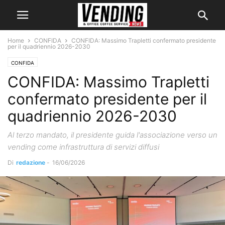
Home
CONFIDA
CONFIDA: Massimo Trapletti confermato presidente
per il quadriennio 2026-2030
CONFIDA
CONFIDA: Massimo Trapletti
confermato presidente per il
quadriennio 2026-2030
Al terzo mandato, il presidente guida l'associazione verso un
vending come infrastruttura di servizi diffusi
Di
redazione
-
16/06/2026