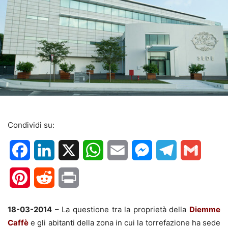
Condividi su:
Facebook
LinkedIn
X
WhatsApp
Email
Messenger
Telegram
Gmail
Pinterest
Reddit
Print
18-03-2014
– La questione tra la proprietà della
Diemme
Caffè
e gli abitanti della zona in cui la torrefazione ha sede