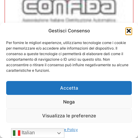
Gestisci Consenso
Per fornire le migliori esperienze, utilizziamo tecnologie come i cookie
CONFIDA Servizi srl presenta il
per memorizzare e/o accedere alle informazioni del dispositivo. Il
nuovo Consiglio di Amministrazione
consenso a queste tecnologie ci permetterà di elaborare dati come il
comportamento di navigazione o ID unici su questo sito. Non
acconsentire o ritirare il consenso può influire negativamente su alcune
17/07/2026
caratteristiche e funzioni.
Accetta
Nega
Visualizza le preferenze
Cookie Policy
Italian