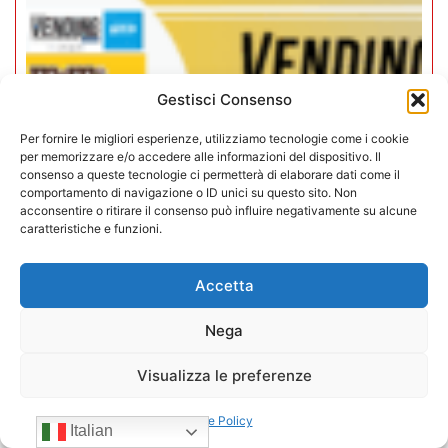
Gestisci Consenso
Per fornire le migliori esperienze, utilizziamo tecnologie come i cookie
per memorizzare e/o accedere alle informazioni del dispositivo. Il
consenso a queste tecnologie ci permetterà di elaborare dati come il
comportamento di navigazione o ID unici su questo sito. Non
acconsentire o ritirare il consenso può influire negativamente su alcune
caratteristiche e funzioni.
Accetta
Rivista Vending News – Leggi il
numero 79
Nega
Visualizza le preferenze
16/12/2025
Cookie Policy
Italian