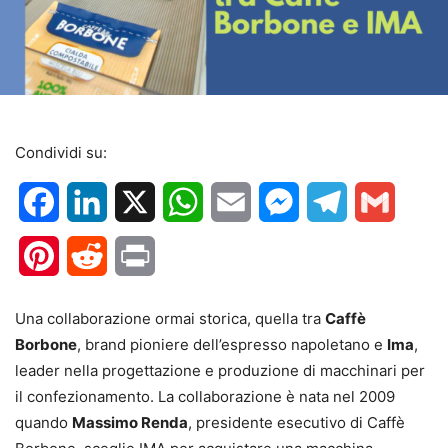
Condividi su:
Facebook
LinkedIn
X
WhatsApp
Email
Messenger
Telegram
Gmail
Pinterest
Reddit
Print
Una collaborazione ormai storica, quella tra
Caffè
Borbone
, brand pioniere dell’espresso napoletano e
Ima
,
leader nella progettazione e produzione di macchinari per
il confezionamento. La collaborazione è nata nel 2009
quando
Massimo Renda
, presidente esecutivo di Caffè