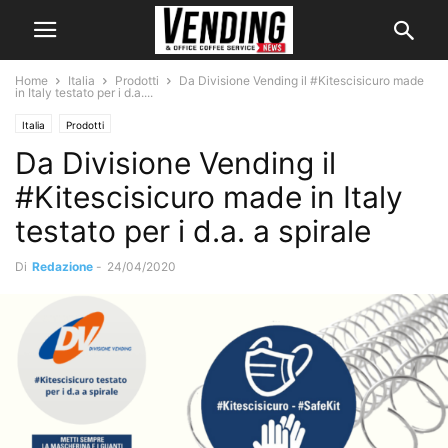
Home
Italia
Prodotti
Da Divisione Vending il #Kitescisicuro made
in Italy testato per i d.a....
Italia
Prodotti
Da Divisione Vending il
#Kitescisicuro made in Italy
testato per i d.a. a spirale
Di
Redazione
-
24/04/2020