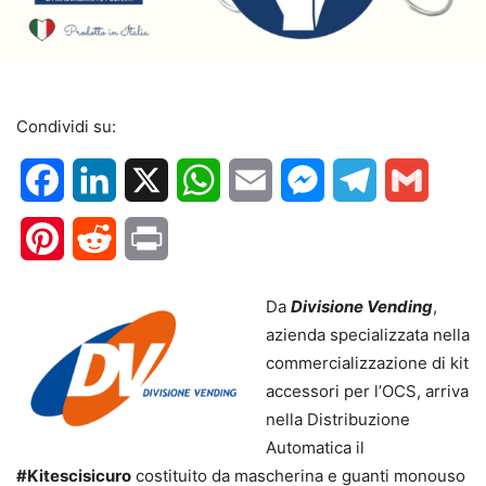
Condividi su:
Facebook
LinkedIn
X
WhatsApp
Email
Messenger
Telegram
Gmail
Pinterest
Reddit
Print
Da
Divisione Vending
,
azienda specializzata nella
commercializzazione di kit
accessori per l’OCS, arriva
nella Distribuzione
Automatica il
#Kitescisicuro
costituito da mascherina e guanti monouso