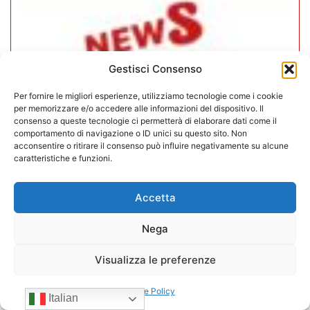
Gestisci Consenso
Per fornire le migliori esperienze, utilizziamo tecnologie come i cookie
per memorizzare e/o accedere alle informazioni del dispositivo. Il
consenso a queste tecnologie ci permetterà di elaborare dati come il
comportamento di navigazione o ID unici su questo sito. Non
acconsentire o ritirare il consenso può influire negativamente su alcune
caratteristiche e funzioni.
CONFIDA Servizi srl presenta il
Accetta
nuovo Consiglio di Amministrazione
Nega
17/07/2026
Visualizza le preferenze
Cookie Policy
Italian