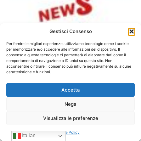
Gestisci Consenso
Per fornire le migliori esperienze, utilizziamo tecnologie come i cookie
per memorizzare e/o accedere alle informazioni del dispositivo. Il
consenso a queste tecnologie ci permetterà di elaborare dati come il
comportamento di navigazione o ID unici su questo sito. Non
acconsentire o ritirare il consenso può influire negativamente su alcune
caratteristiche e funzioni.
CONFIDA Servizi srl presenta il
nuovo Consiglio di Amministrazione
Accetta
Nega
17/07/2026
Visualizza le preferenze
Cookie Policy
Italian