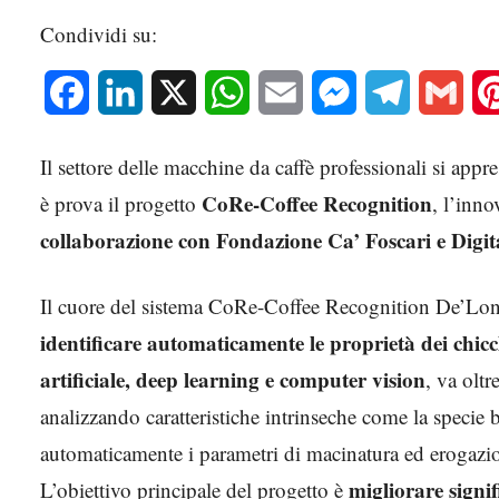
Condividi su:
Facebook
LinkedIn
X
WhatsApp
Email
Messenger
Telegram
Gmai
Il settore delle macchine da caffè professionali si appr
CoRe-Coffee Recognition
è prova il progetto
, l’inn
collaborazione con Fondazione Ca’ Foscari e Digit
Il cuore del sistema CoRe-Coffee Recognition De’Lon
identificare automaticamente le proprietà dei chicch
artificiale, deep learning e computer vision
, va oltr
analizzando caratteristiche intrinseche come la specie
automaticamente i parametri di macinatura ed erogazi
migliorare signi
L’obiettivo principale del progetto è