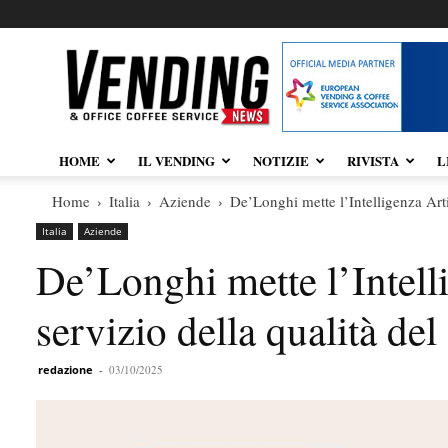
Vendingnews.it
HOME
IL VENDING
NOTIZIE
RIVISTA
L
Home
Italia
Aziende
De’Longhi mette l’Intelligenza Artif
Italia
Aziende
De’Longhi mette l’Intelli
servizio della qualità del
redazione
-
03/10/2025