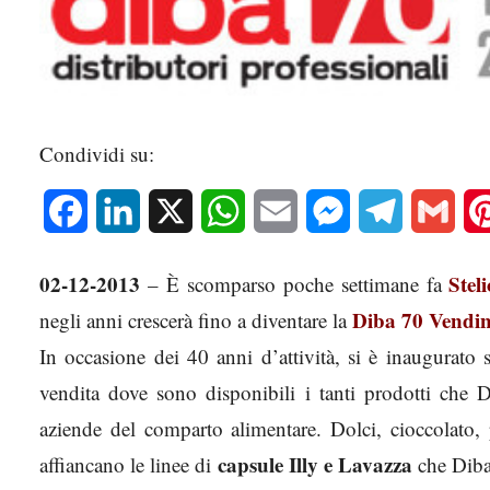
Condividi su:
Facebook
LinkedIn
X
WhatsApp
Email
Messenger
Telegram
Gmai
02-12-2013
Stel
– È scomparso poche settimane fa
Diba 70 Vendi
negli anni crescerà fino a diventare la
In occasione dei 40 anni d’attività, si è inaugurato 
vendita dove sono disponibili i tanti prodotti che 
aziende del comparto alimentare. Dolci, cioccolato, 
capsule Illy e Lavazza
affiancano le linee di
che Diba 