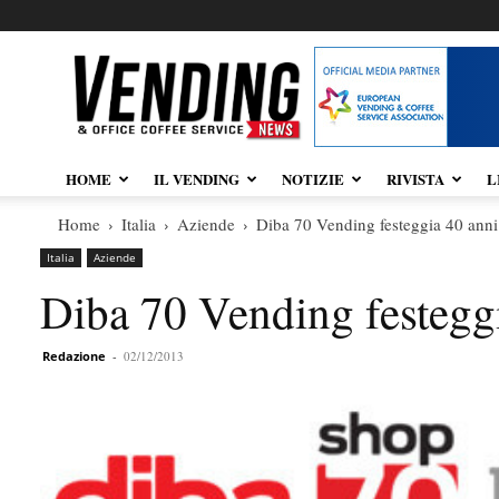
Vendingnews.it
HOME
IL VENDING
NOTIZIE
RIVISTA
L
Home
Italia
Aziende
Diba 70 Vending festeggia 40 anni 
Italia
Aziende
Diba 70 Vending festeggi
Redazione
-
02/12/2013