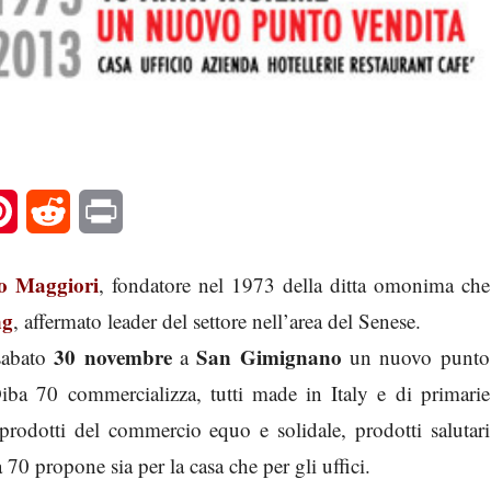
l
Pinterest
Reddit
Print
io Maggiori
, fondatore nel 1973 della ditta omonima che
ng
, affermato leader del settore nell’area del Senese.
30 novembre
San Gimignano
sabato
a
un nuovo punto
Diba 70 commercializza, tutti made in Italy e di primarie
prodotti del commercio equo e solidale, prodotti salutari
70 propone sia per la casa che per gli uffici.