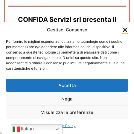
CONFIDA Servizi srl presenta il
nuovo Consiglio di Amministrazione
Gestisci Consenso
17/07/2026
Per fornire le migliori esperienze, utilizziamo tecnologie come i cookie
per memorizzare e/o accedere alle informazioni del dispositivo. Il
consenso a queste tecnologie ci permetterà di elaborare dati come il
comportamento di navigazione o ID unici su questo sito. Non
acconsentire o ritirare il consenso può influire negativamente su alcune
caratteristiche e funzioni.
Accetta
Nega
Visualizza le preferenze
Cookie Policy
Italian