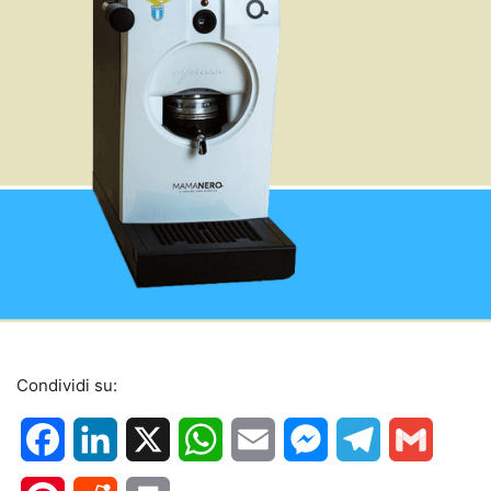
Condividi su:
Facebook
LinkedIn
X
WhatsApp
Email
Messenger
Telegram
Gmail