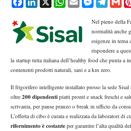
Facebook
LinkedIn
X
WhatsApp
Email
Messenger
Telegram
Gmai
Nel pieno della Fa
normalità anche g
esigenze in tema 
rispondere a ques
la startup tutta italiana dell’healthy food che punta a in
contenenti prodotti naturali, sani e a km zero.
Il frigorifero intelligente installato presso la sede Sisal
200 dipendenti
oltre
piatti pronti e snack freschi e sal
scrivania, per pause pranzo o break in ufficio da con
L’offerta di cibo è curata e realizzata da laboratori di cu
rifornimento è costante
per garantire l’alta qualità de