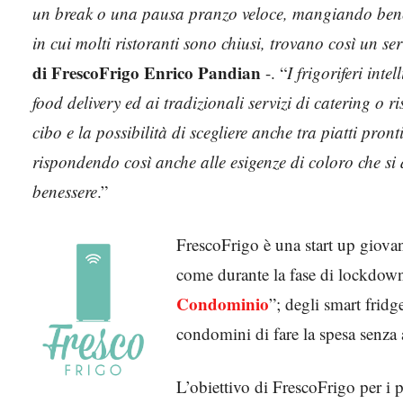
un break o una pausa pranzo veloce, mangiando bene 
in cui molti ristoranti sono chiusi, trovano così un ser
di FrescoFrigo Enrico Pandian
-. “
I frigoriferi inte
food delivery ed ai tradizionali servizi di catering o r
cibo e la possibilità
di scegliere anche tra piatti pront
rispondendo così anche alle esigenze di coloro che si
benessere
.”
FrescoFrigo è una start up giovan
come durante la fase di lockdow
Condominio
”; degli smart fridg
condomini di fare la spesa senza 
L’obiettivo di FrescoFrigo per i p