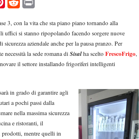
l
Pinterest
Reddit
Print
se 3, con la vita che sta piano piano tornando alla
li uffici si stanno ripopolando facendo sorgere nuove
di sicurezza aziendale anche per la pausa pranzo. Per
Sisal
FrescoFrigo
te necessità la sede romana di
ha scelto
,
novare il settore installando frigoriferi intelligenti
 sarà in grado di garantire agli
utari a pochi passi dalla
sumare nella massima sicurezza
cina e ristoranti, il
i prodotti, mentre quelli in