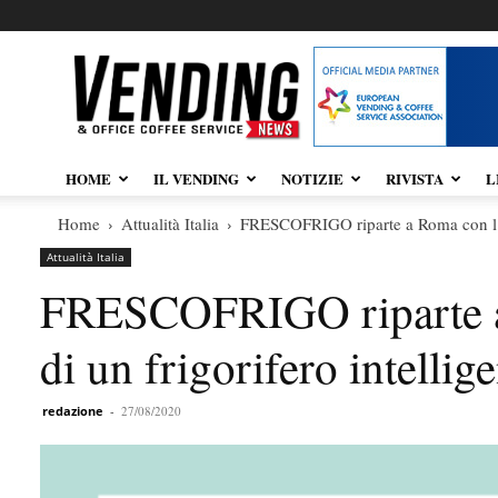
Vendingnews.it
HOME
IL VENDING
NOTIZIE
RIVISTA
L
Home
Attualità Italia
FRESCOFRIGO riparte a Roma con l’inst
Attualità Italia
FRESCOFRIGO riparte a 
di un frigorifero intellig
redazione
-
27/08/2020