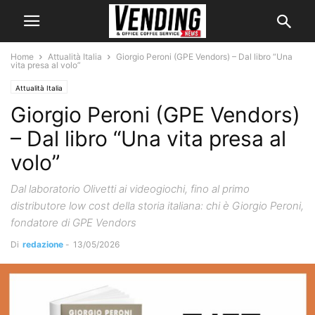
Home
Attualità Italia
Giorgio Peroni (GPE Vendors) – Dal libro “Una
vita presa al volo”
Attualità Italia
Giorgio Peroni (GPE Vendors)
– Dal libro “Una vita presa al
volo”
Dal laboratorio Olivetti ai videogiochi, fino al primo
distributore low cost della storia italiana: chi è Giorgio Peroni,
fondatore di GPE Vendors
Di
redazione
-
13/05/2026