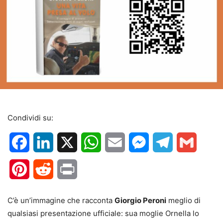
Condividi su:
Facebook
LinkedIn
X
WhatsApp
Email
Messenger
Telegram
Gmail
Pinterest
Reddit
Print
C’è un’immagine che racconta
Giorgio Peroni
meglio di
qualsiasi presentazione ufficiale: sua moglie Ornella lo