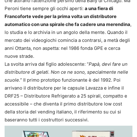
che attirano l’attenzione persino della Bally di Chicago. Ma
Peroni tiene sempre gli occhi aperti:
a una fiera di
Francoforte vede per la prima volta un distributore
automatico con una spirale che fa cadere una merendina
,
lo studia e lo archivia in un angolo della mente. Quando il
mercato dei videogiochi comincia a contrarsi, a metà degli
anni Ottanta, non aspetta: nel 1986 fonda GPE e cerca
nuove strade.
La svolta arriva dal figlio adolescente: “
Papà, devi fare un
distributore di gelati. Non ce ne sono, specialmente nelle
scuole.
” Il primo prototipo funzionante è del 1992. Poi
arrivano il distributore per le capsule Lavazza e infine il
DRF25 – Distributore Refrigerato a 25 spirali, compatto e
accessibile – che diventa il primo distributore low cost
della storia del vending italiano, il riferimento su cui si
baseranno tutti i costruttori successivi.