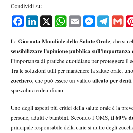
Condividi su:
Facebook
LinkedIn
X
WhatsApp
Email
Messenger
Telegram
Gmai
Giornata Mondiale della Salute Orale
La
, che si ce
sensibilizzare l’opinione pubblica sull’importanza 
l’importanza di pratiche quotidiane per proteggere il 
Tra le soluzioni utili per mantenere la salute orale, un
zucchero
alleato per denti
, che può essere un valido
spazzolino e dentifricio.
Uno degli aspetti più critici della salute orale è la pre
il 60% de
persone, adulti e bambini. Secondo l’OMS,
principale responsabile della carie si nutre degli zucc