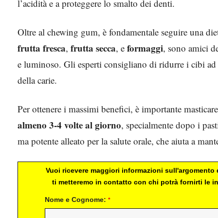
l’acidità e a proteggere lo smalto dei denti.
Oltre al chewing gum, è fondamentale seguire una die
frutta fresca
frutta secca
formaggi
,
, e
, sono amici d
e luminoso. Gli esperti consigliano di ridurre i cibi a
della carie.
Per ottenere i massimi benefici, è importante masticar
almeno 3-4 volte al giorno
, specialmente dopo i pas
ma potente alleato per la salute orale, che aiuta a mant
Vuoi ricevere maggiori informazioni sull'argomento d
ti metteremo in contatto con chi potrà fornirti le
Nome e Cognome:
*