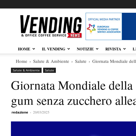
Vendingnews.it
HOME
IL VENDING
NOTIZIE
RIVISTA
L
Home
Salute & Ambiente
Salute
Giornata Mondiale dell
Salute & Ambiente
Salute
Giornata Mondiale della 
gum senza zucchero allea
redazione
-
20/03/2025