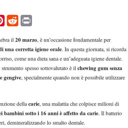
l
Pinterest
Reddit
Print
20 marzo
lebra il
, è un’occasione fondamentale per
di una corretta igiene orale
. In questa giornata, si ricorda
sorriso, come una dieta sana e un’adeguata igiene dentale.
chewing gum senza
o strumento spesso sottovalutato è il
 e gengive
, specialmente quando non è possibile utilizzare
carie
venzione della
, una malattia che colpisce milioni di
i bambini sotto i 16 anni è affetto da carie
. Il batterio
heri, demineralizzando lo smalto dentale.