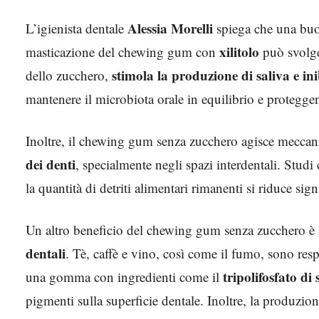
Alessia Morelli
L’igienista dentale
spiega che una buon
xilitolo
masticazione del chewing gum con
può svolger
stimola la produzione di saliva e inib
dello zucchero,
mantenere il microbiota orale in equilibrio e proteggen
Inoltre, il chewing gum senza zucchero agisce meccan
dei denti
, specialmente negli spazi interdentali. Studi
la quantità di detriti alimentari rimanenti si riduce sig
Un altro beneficio del chewing gum senza zucchero è l
dentali
. Tè, caffè e vino, così come il fumo, sono res
tripolifosfato di
una gomma con ingredienti come il
pigmenti sulla superficie dentale. Inoltre, la produzio