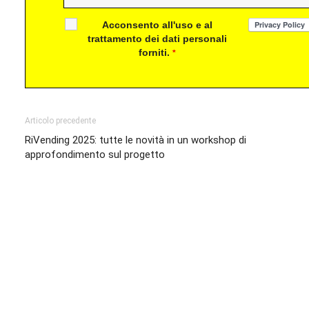
Acconsento all'uso e al
trattamento dei dati personali
forniti.
*
Articolo precedente
RiVending 2025: tutte le novità in un workshop di
approfondimento sul progetto